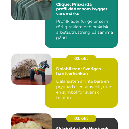
Clique: Prisvärda
profilkläder som bygger
varumärke
Profilkläder fungerar som
rörlig reklam och praktisk
arbetsutrustning på samma
g&ari...
02. okt
Dalahästen: Sveriges
hantverks-ikon
Dalahästen är inte bara en
prydnad eller souvenir, utan
en symbol för svensk
traditio...
02. okt
Skärbräda i ek: Hantverk