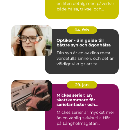
en liten detalj, men påverkar
både hälsa, trivsel och...
04. feb
Optiker - din guide till
bättre syn och ögonhälsa
Din syn är en av dina mest
värdefulla sinnen, och det är
väldigt viktigt att ta ...
29. jan
Mickes serier: En
skattkammare för
seriefantaster och
vinylälskare
Mickes serier är mycket mer
än en vanlig skivbutik. Här
på Långholmsgatan...