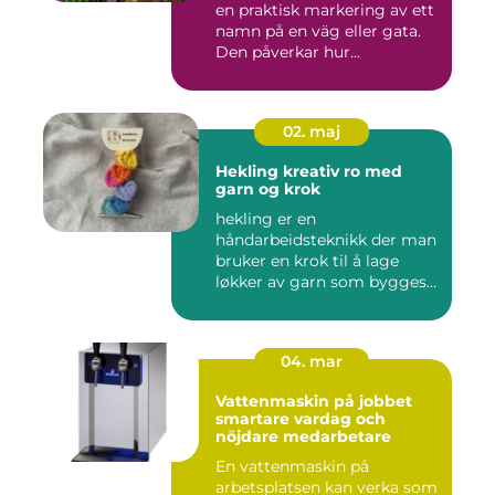
en praktisk markering av ett
namn på en väg eller gata.
Den påverkar hur...
02. maj
Hekling kreativ ro med
garn og krok
hekling er en
håndarbeidsteknikk der man
bruker en krok til å lage
løkker av garn som bygges
opp rad...
04. mar
Vattenmaskin på jobbet
smartare vardag och
nöjdare medarbetare
En vattenmaskin på
arbetsplatsen kan verka som