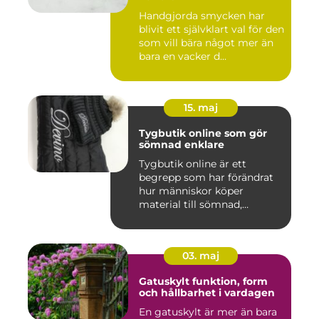
Handgjorda smycken har
blivit ett självklart val för den
som vill bära något mer än
bara en vacker d...
15. maj
Tygbutik online som gör
sömnad enklare
Tygbutik online är ett
begrepp som har förändrat
hur människor köper
material till sömnad,
inredning...
03. maj
Gatuskylt funktion, form
och hållbarhet i vardagen
En gatuskylt är mer än bara