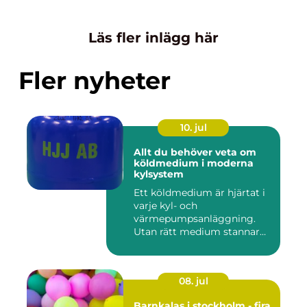
Läs fler inlägg här
Fler nyheter
10. jul
Allt du behöver veta om
köldmedium i moderna
kylsystem
Ett köldmedium är hjärtat i
varje kyl- och
värmepumpsanläggning.
Utan rätt medium stannar
både butik...
08. jul
Barnkalas i stockholm - fira