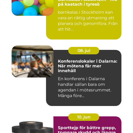
på kaatach i tyresö
barnkalas i Stockholm kan
vara en riktig utmaning att
planera och genomföra. Från
att hit...
08. jul
Konferenslokaler i Dalarna:
När mötena får mer
innehåll
En konferens i Dalarna
handlar sällan bara om
agendan i mötesrummet.
Många före...
10. jun
Sporttejp för bättre grepp,
tryggare skydd och längre