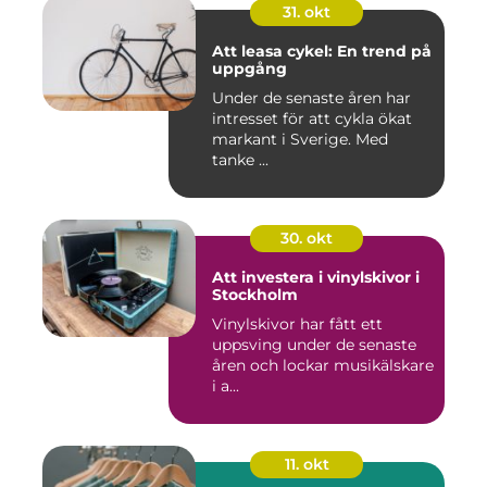
31. okt
Att leasa cykel: En trend på
uppgång
Under de senaste åren har
intresset för att cykla ökat
markant i Sverige. Med
tanke ...
30. okt
Att investera i vinylskivor i
Stockholm
Vinylskivor har fått ett
uppsving under de senaste
åren och lockar musikälskare
i a...
11. okt