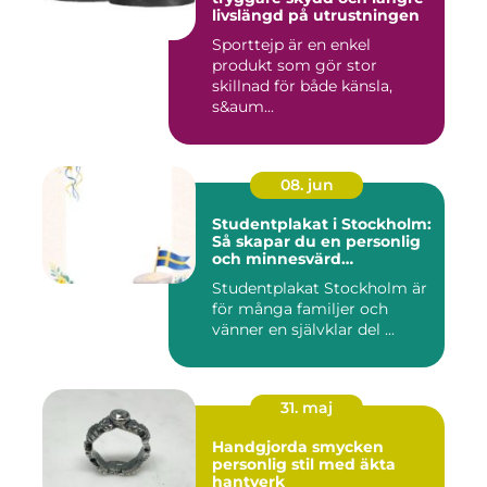
livslängd på utrustningen
Sporttejp är en enkel
produkt som gör stor
skillnad för både känsla,
s&aum...
08. jun
Studentplakat i Stockholm:
Så skapar du en personlig
och minnesvärd
studentskylt
Studentplakat Stockholm är
för många familjer och
vänner en självklar del ...
31. maj
Handgjorda smycken
personlig stil med äkta
hantverk