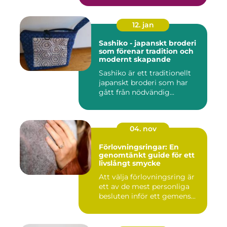
12. jan
Sashiko - japanskt broderi
som förenar tradition och
modernt skapande
Sashiko är ett traditionellt
japanskt broderi som har
gått från nödvändig...
04. nov
Förlovningsringar: En
genomtänkt guide för ett
livslångt smycke
Att välja förlovningsring är
ett av de mest personliga
besluten inför ett gemens...