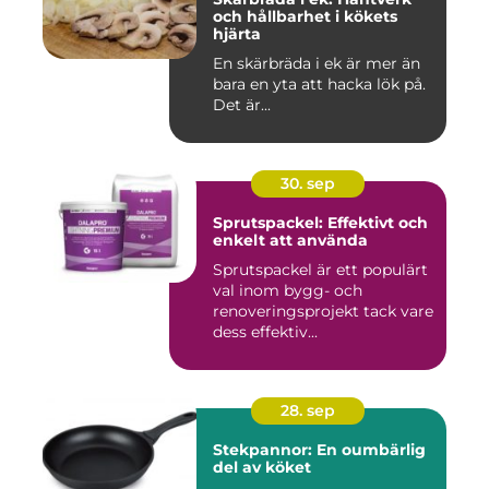
och hållbarhet i kökets
hjärta
En skärbräda i ek är mer än
bara en yta att hacka lök på.
Det är...
30. sep
Sprutspackel: Effektivt och
enkelt att använda
Sprutspackel är ett populärt
val inom bygg- och
renoveringsprojekt tack vare
dess effektiv...
28. sep
Stekpannor: En oumbärlig
del av köket