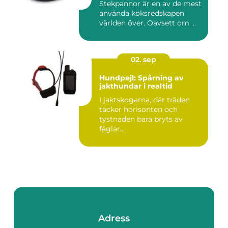
Stekpannor är en av de mest
använda köksredskapen
världen över. Oavsett om ...
02. sep
Hundpejl: Spårning av
jakthundar i realtid
I jaktskogarna, där träden
täcker horisonten och
tystnaden bara bryts av
fåglar...
Adress