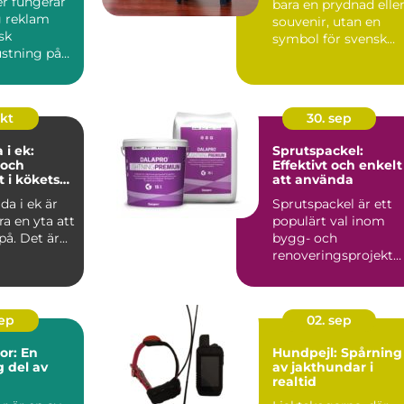
er fungerar
bara en prydnad elle
g reklam
souvenir, utan en
sk
symbol för svensk
ustning på
traditio...
ri...
okt
30. sep
 i ek:
Sprutspackel:
 och
Effektivt och enkelt
t i kökets
att använda
da i ek är
Sprutspackel är ett
a en yta att
populärt val inom
å. Det är...
bygg- och
renoveringsprojekt
tack vare dess
effektiv...
sep
02. sep
or: En
Hundpejl: Spårning
 del av
av jakthundar i
realtid