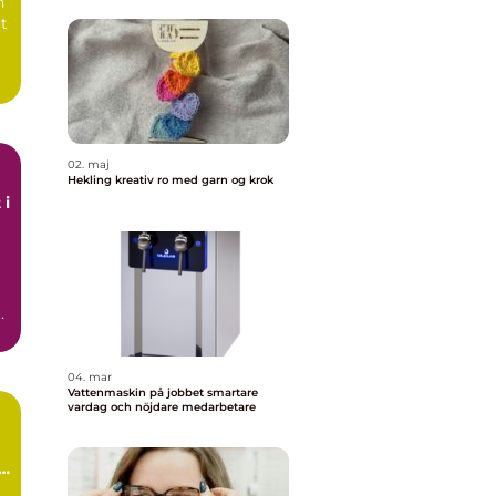
n
rt
02. maj
Hekling kreativ ro med garn og krok
 i
r
04. mar
Vattenmaskin på jobbet smartare
vardag och nöjdare medarbetare