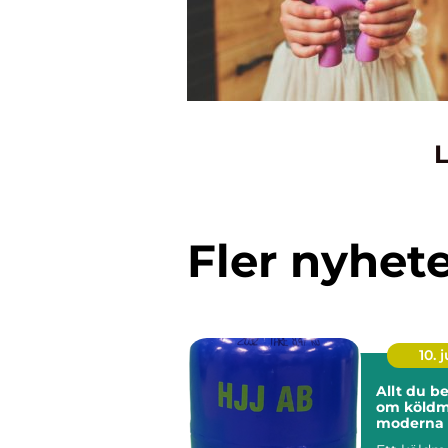
L
Fler nyhet
10. j
Allt du b
om köldm
moderna 