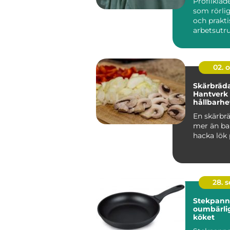
Profilkläd
som rörli
och prakti
arbetsutr
samma g&a
02. 
Skärbräda
Hantverk
hållbarhe
hjärta
En skärbrä
mer än bar
hacka lök p
28. 
Stekpann
oumbärlig
köket