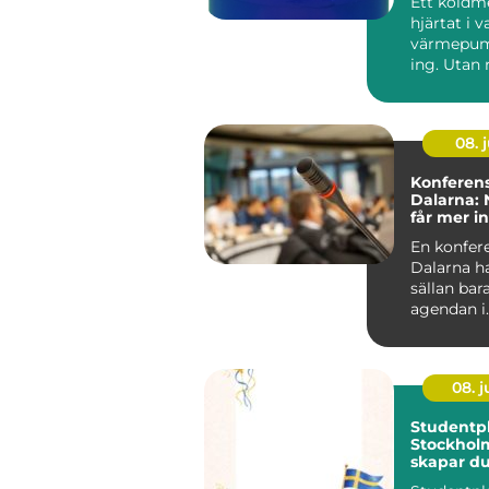
Ett köldm
hjärtat i v
värmepum
ing. Utan 
medium s
butik...
08. j
Konferens
Dalarna:
får mer i
En konfere
Dalarna h
sällan ba
agendan i
mötesrum
Många före
08. 
Studentpl
Stockhol
skapar d
personlig