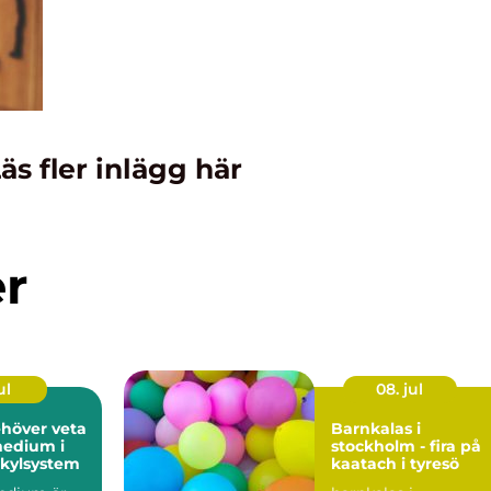
äs fler inlägg här
er
ul
08. jul
ehöver veta
Barnkalas i
edium i
stockholm - fira på
kylsystem
kaatach i tyresö