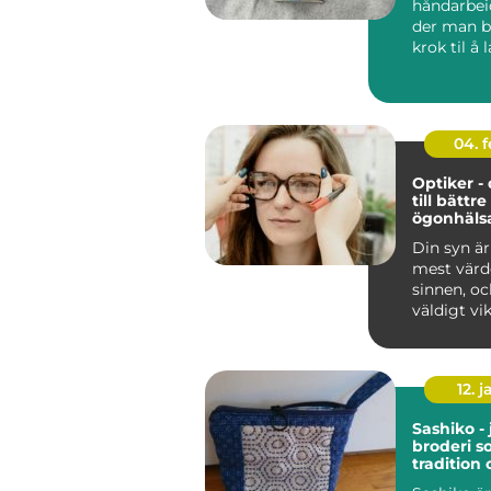
håndarbei
der man b
krok til å 
av garn s
opp rad...
04. 
Optiker -
till bättr
ögonhäls
Din syn är
mest värd
sinnen, oc
väldigt vikt
12. j
Sashiko -
broderi s
tradition
modernt 