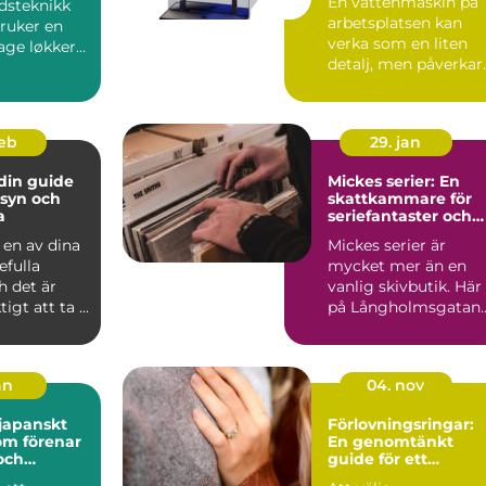
En vattenmaskin på
dsteknikk
arbetsplatsen kan
ruker en
verka som en liten
lage løkker
detalj, men påverkar
om bygges
både hälsa, trivsel
och...
feb
29. jan
 din guide
Mickes serier: En
e syn och
skattkammare för
a
seriefantaster och
vinylälskare
 en av dina
Mickes serier är
efulla
mycket mer än en
h det är
vanlig skivbutik. Här
igt att ta ...
på Långholmsgatan..
an
04. nov
 japanskt
Förlovningsringar:
om förenar
En genomtänkt
 och
guide för ett
skapande
livslångt smycke