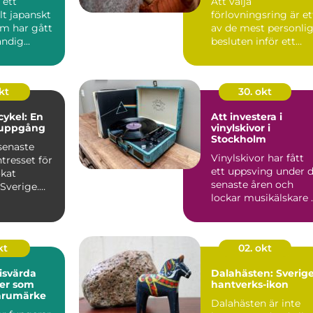
 ett
Att välja
llt japanskt
förlovningsring är et
om har gått
av de mest personli
ndig...
besluten inför ett
gemens...
kt
30. okt
cykel: En
Att investera i
 uppgång
vinylskivor i
Stockholm
senaste
Vinylskivor har fått
ntresset för
ett uppsving under 
ökat
senaste åren och
Sverige.
lockar musikälskare 
...
a...
kt
02. okt
risvärda
Dalahästen: Sverig
der som
hantverks-ikon
arumärke
Dalahästen är inte