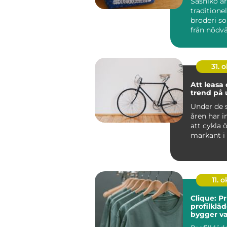
Sashiko är
traditione
broderi s
från nödvä
31. o
Att leasa 
trend på
Under de 
åren har i
att cykla 
markant i 
Med tanke 
11. o
Clique: P
profilklä
bygger v