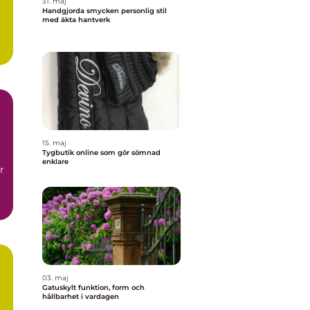
31. maj
Handgjorda smycken personlig stil
med äkta hantverk
15. maj
Tygbutik online som gör sömnad
enklare
r
03. maj
Gatuskylt funktion, form och
hållbarhet i vardagen