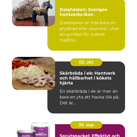
Dalahästen: Sveriges
hantverks-ikon
Dalahästen är inte bara en
prydnad eller souvenir, utan
en symbol för svensk
traditio...
02. okt
Skärbräda i ek: Hantverk
och hållbarhet i kökets
hjärta
En skärbräda i ek är mer än
bara en yta att hacka lök på.
Det är...
30. sep
Sprutspackel: Effektivt och