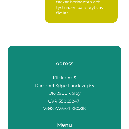
täcker horisonten och
tystnaden bara bryts av
fåglar...
Adress
web:
www.klikko.dk
Menu