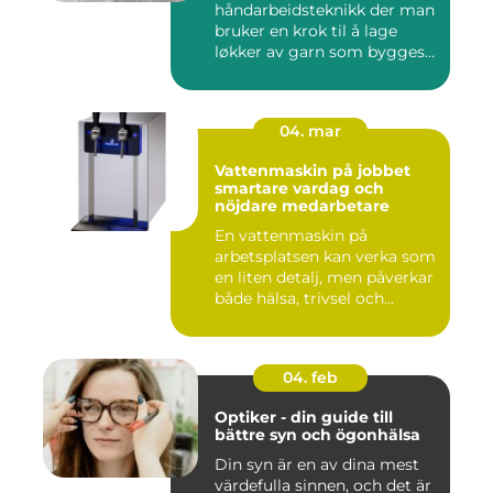
håndarbeidsteknikk der man
bruker en krok til å lage
løkker av garn som bygges
opp rad...
04. mar
Vattenmaskin på jobbet
smartare vardag och
nöjdare medarbetare
En vattenmaskin på
arbetsplatsen kan verka som
en liten detalj, men påverkar
både hälsa, trivsel och...
04. feb
Optiker - din guide till
bättre syn och ögonhälsa
Din syn är en av dina mest
värdefulla sinnen, och det är