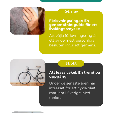
04. nov
Förlovningsringar: En
genomtänkt guide för ett
livslångt smycke
Att välja förlovningsring är
ett av de mest personliga
besluten inför ett gemens...
31. okt
Att leasa cykel: En trend på
uppgång
Under de senaste åren har
intresset för att cykla ökat
markant i Sverige. Med
tanke ...