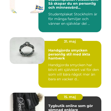
Så skapar du en personlig
och minnesvärd
studentskylt
Studentplakat Stockholm är
för många familjer och
vänner en självklar del ...
31. maj
Handgjorda smycken
personlig stil med äkta
hantverk
Handgjorda smycken har
blivit ett självklart val för den
som vill bära något mer än
bara en vacker d...
15. maj
Tygbutik online som gör
sömnad enklare