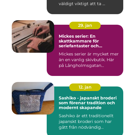
väldigt viktigt att ta ...
29. jan
Mickes serier: En
skattkammare för
seriefantaster och
vinylälskare
Mickes serier är mycket mer
än en vanlig skivbutik. Här
på Långholmsgatan...
12. jan
Sashiko - japanskt broderi
som förenar tradition och
modernt skapande
Sashiko är ett traditionellt
japanskt broderi som har
gått från nödvändig...