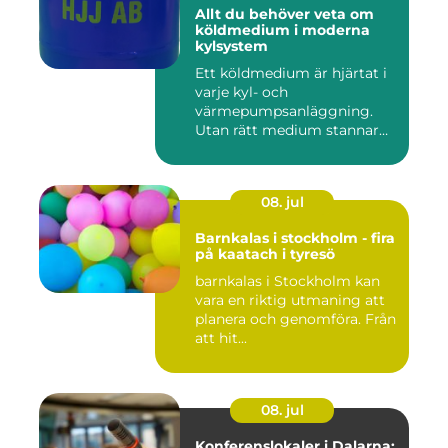
Allt du behöver veta om
köldmedium i moderna
kylsystem
Ett köldmedium är hjärtat i
varje kyl- och
värmepumpsanläggning.
Utan rätt medium stannar
både butik...
08. jul
Barnkalas i stockholm - fira
på kaatach i tyresö
barnkalas i Stockholm kan
vara en riktig utmaning att
planera och genomföra. Från
att hit...
08. jul
Konferenslokaler i Dalarna: