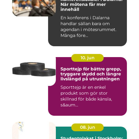
När mötena får mer
innehåll
En konferens i Dalarna
handlar sällan bara om
agendan i mötesrummet.
Många före...
10. jun
Sporttejp för bättre grepp,
tryggare skydd och längre
livslängd på utrustningen
Sporttejp är en enkel
produkt som gör stor
skillnad för både känsla,
s&aum...
08. jun
Studentplakat i Stockholm: