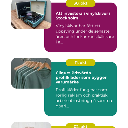
30. okt
Att investera i vinylskivor i
Stockholm
Vinylskivor har fått ett
uppsving under de senaste
åren och lockar musikälskare
i a...
11. okt
Clique: Prisvärda
profilkläder som bygger
varumärke
Profilkläder fungerar som
rörlig reklam och praktisk
arbetsutrustning på samma
g&ari...
02. okt