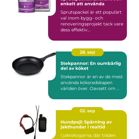
enkelt att använda
Sprutspackel är ett populärt
val inom bygg- och
renoveringsprojekt tack vare
dess effektiv...
28. sep
Stekpannor: En oumbärlig
del av köket
Stekpannor är en av de mest
använda köksredskapen
världen över. Oavsett om ...
02. sep
Hundpejl: Spårning av
jakthundar i realtid
I jaktskogarna, där träden