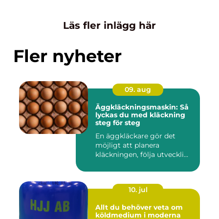
Läs fler inlägg här
Fler nyheter
09. aug
Äggkläckningsmaskin: Så
lyckas du med kläckning
steg för steg
En äggkläckare gör det
möjligt att planera
kläckningen, följa utveckli...
10. jul
Allt du behöver veta om
köldmedium i moderna