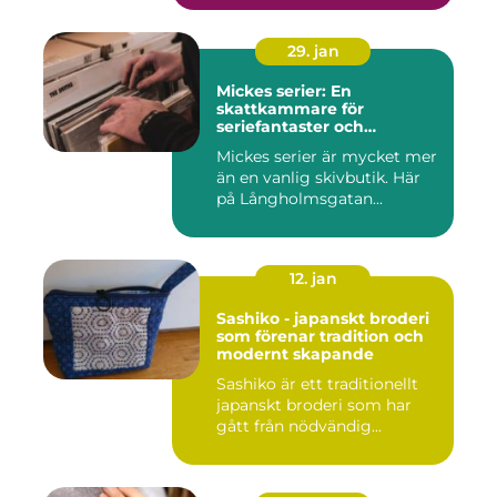
29. jan
Mickes serier: En
skattkammare för
seriefantaster och
vinylälskare
Mickes serier är mycket mer
än en vanlig skivbutik. Här
på Långholmsgatan...
12. jan
Sashiko - japanskt broderi
som förenar tradition och
modernt skapande
Sashiko är ett traditionellt
japanskt broderi som har
gått från nödvändig...