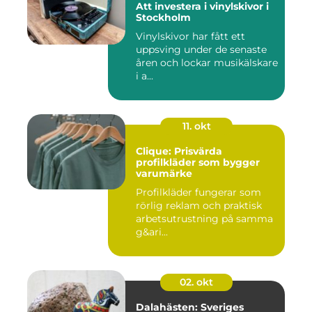
Att investera i vinylskivor i
Stockholm
Vinylskivor har fått ett
uppsving under de senaste
åren och lockar musikälskare
i a...
11. okt
Clique: Prisvärda
profilkläder som bygger
varumärke
Profilkläder fungerar som
rörlig reklam och praktisk
arbetsutrustning på samma
g&ari...
02. okt
Dalahästen: Sveriges