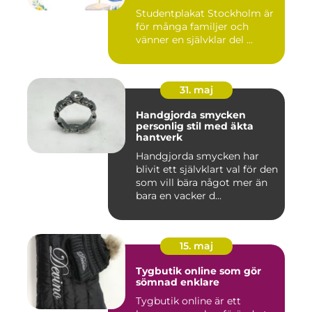
studentskylt
Studentplakat Stockholm är
för många familjer och
vänner en självklar del ...
31. maj
Handgjorda smycken
personlig stil med äkta
hantverk
Handgjorda smycken har
blivit ett självklart val för den
som vill bära något mer än
bara en vacker d...
15. maj
Tygbutik online som gör
sömnad enklare
Tygbutik online är ett