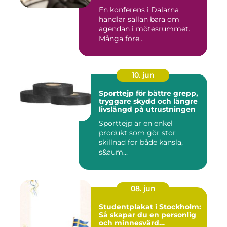
En konferens i Dalarna
handlar sällan bara om
agendan i mötesrummet.
Många före...
10. jun
Sporttejp för bättre grepp,
tryggare skydd och längre
livslängd på utrustningen
Sporttejp är en enkel
produkt som gör stor
skillnad för både känsla,
s&aum...
08. jun
Studentplakat i Stockholm:
Så skapar du en personlig
och minnesvärd