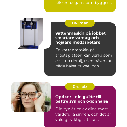
løkker av garn som bygges
opp rad...
04. mar
Vattenmaskin på jobbet
smartare vardag och
nöjdare medarbetare
En vattenmaskin på
arbetsplatsen kan verka som
en liten detalj, men påverkar
både hälsa, trivsel och...
04. feb
Optiker - din guide till
bättre syn och ögonhälsa
Din syn är en av dina mest
värdefulla sinnen, och det är
väldigt viktigt att ta ...