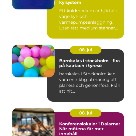
kylsystem
Ett köldmedium är hjärtat i
varje kyl- och
värmepumpsanläggning.
Utan rätt medium stannar
både butik...
08. jul
Barnkalas i stockholm - fira
på kaatach i tyresö
barnkalas i Stockholm kan
vara en riktig utmaning att
planera och genomföra. Från
att hit...
08. jul
Konferenslokaler i Dalarna:
När mötena får mer
innehåll