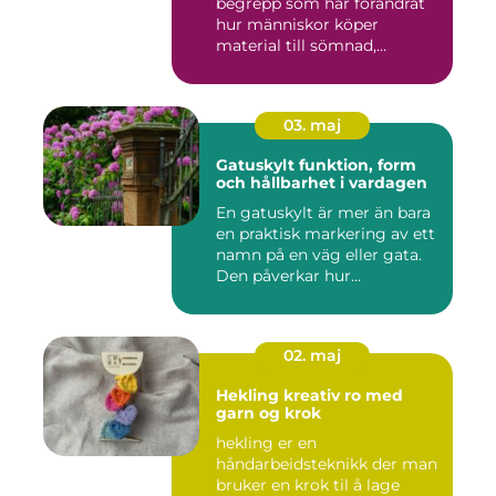
begrepp som har förändrat
hur människor köper
material till sömnad,
inredning...
03. maj
Gatuskylt funktion, form
och hållbarhet i vardagen
En gatuskylt är mer än bara
en praktisk markering av ett
namn på en väg eller gata.
Den påverkar hur...
02. maj
Hekling kreativ ro med
garn og krok
hekling er en
håndarbeidsteknikk der man
bruker en krok til å lage