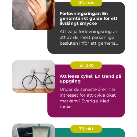
04. nov
Förlovningsringar: En
genomtänkt guide för ett
livslångt smycke
Att välja förlovningsring är
ett av de mest personliga
besluten inför ett gemens...
31. okt
Att leasa cykel: En trend på
uppgång
Under de senaste åren har
intresset för att cykla ökat
markant i Sverige. Med
tanke ...
30. okt