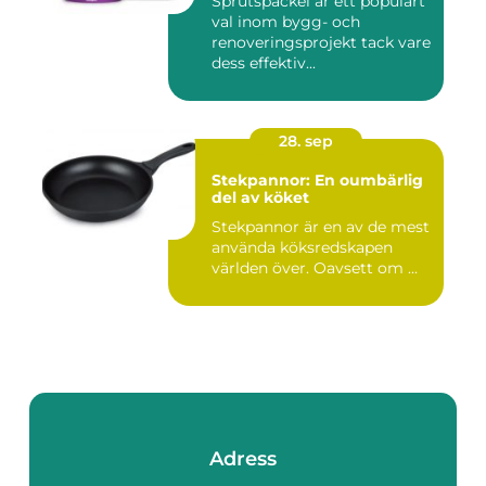
Sprutspackel är ett populärt
val inom bygg- och
renoveringsprojekt tack vare
dess effektiv...
28. sep
Stekpannor: En oumbärlig
del av köket
Stekpannor är en av de mest
använda köksredskapen
världen över. Oavsett om ...
Adress