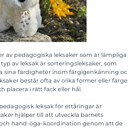
per av pedagogiska leksaker som är lämpliga
 typ av leksak är sorteringsleksaker, som
kla sina färdigheter inom färgigenkänning o
saker består ofta av olika former eller färge
placera i rätt fack eller hål.
pedagogisk leksak för ettåringar är
aker hjälper till att utveckla barnets
r och hand-öga-koordination genom att de