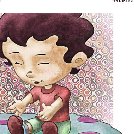
n
Redaktio