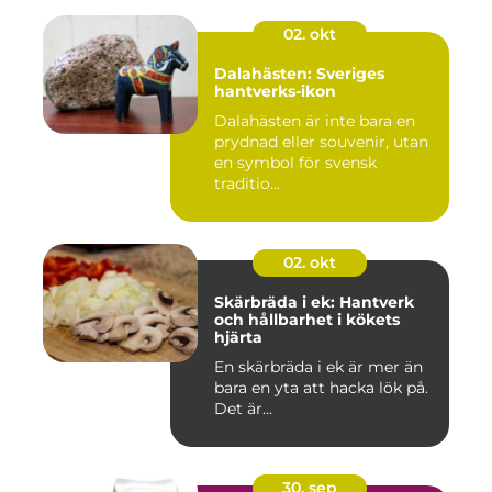
02. okt
Dalahästen: Sveriges
hantverks-ikon
Dalahästen är inte bara en
prydnad eller souvenir, utan
en symbol för svensk
traditio...
02. okt
Skärbräda i ek: Hantverk
och hållbarhet i kökets
hjärta
En skärbräda i ek är mer än
bara en yta att hacka lök på.
Det är...
30. sep