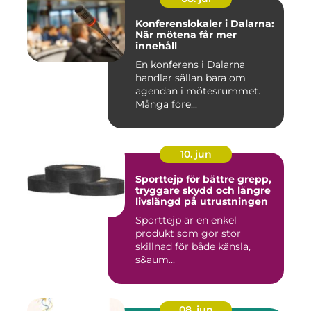
Konferenslokaler i Dalarna:
När mötena får mer
innehåll
En konferens i Dalarna
handlar sällan bara om
agendan i mötesrummet.
Många före...
10. jun
Sporttejp för bättre grepp,
tryggare skydd och längre
livslängd på utrustningen
Sporttejp är en enkel
produkt som gör stor
skillnad för både känsla,
s&aum...
08. jun