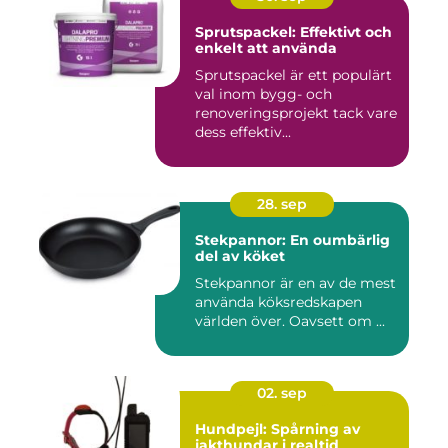
Sprutspackel: Effektivt och
enkelt att använda
Sprutspackel är ett populärt
val inom bygg- och
renoveringsprojekt tack vare
dess effektiv...
28. sep
Stekpannor: En oumbärlig
del av köket
Stekpannor är en av de mest
använda köksredskapen
världen över. Oavsett om ...
02. sep
Hundpejl: Spårning av
jakthundar i realtid