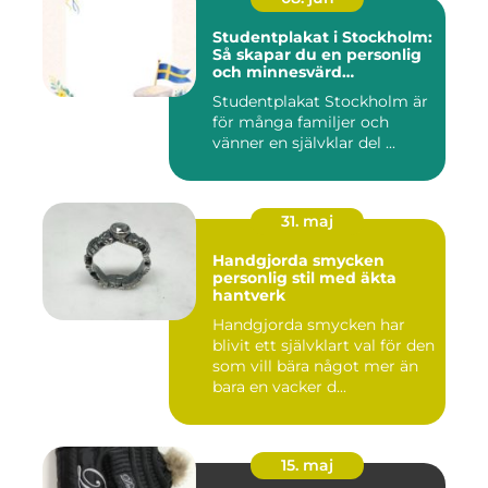
Studentplakat i Stockholm:
Så skapar du en personlig
och minnesvärd
studentskylt
Studentplakat Stockholm är
för många familjer och
vänner en självklar del ...
31. maj
Handgjorda smycken
personlig stil med äkta
hantverk
Handgjorda smycken har
blivit ett självklart val för den
som vill bära något mer än
bara en vacker d...
15. maj