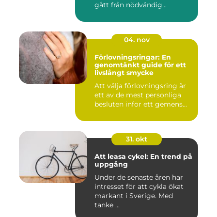
gått från nödvändig...
04. nov
Förlovningsringar: En
genomtänkt guide för ett
livslångt smycke
Att välja förlovningsring är
ett av de mest personliga
besluten inför ett gemens...
31. okt
Att leasa cykel: En trend på
uppgång
Under de senaste åren har
intresset för att cykla ökat
markant i Sverige. Med
tanke ...