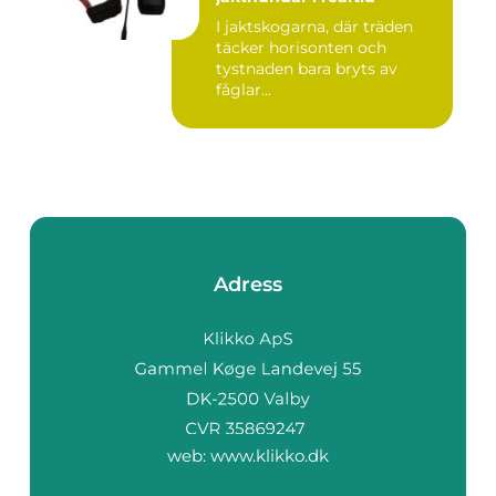
I jaktskogarna, där träden
täcker horisonten och
tystnaden bara bryts av
fåglar...
Adress
web:
www.klikko.dk