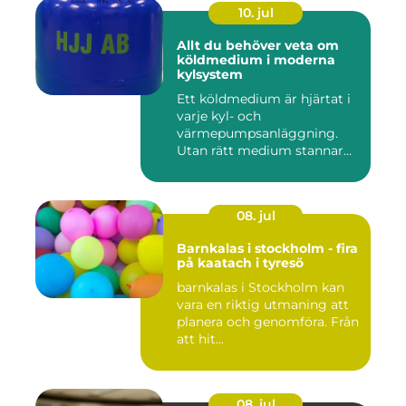
10. jul
Allt du behöver veta om
köldmedium i moderna
kylsystem
Ett köldmedium är hjärtat i
varje kyl- och
värmepumpsanläggning.
Utan rätt medium stannar
både butik...
08. jul
Barnkalas i stockholm - fira
på kaatach i tyresö
barnkalas i Stockholm kan
vara en riktig utmaning att
planera och genomföra. Från
att hit...
08. jul