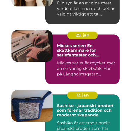
Din syn är en av dina mest
värdefulla sinnen, och det är
väldigt viktigt att ta ...
29. jan
Mickes serier: En
skattkammare för
seriefantaster och
vinylälskare
Mickes serier är mycket mer
än en vanlig skivbutik. Här
på Långholmsgatan...
12. jan
Sashiko - japanskt broderi
som förenar tradition och
modernt skapande
Sashiko är ett traditionellt
japanskt broderi som har