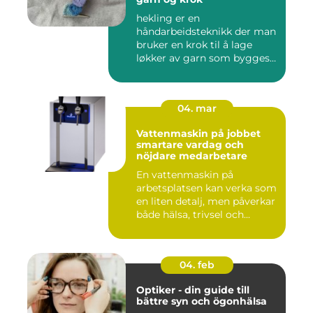
hekling er en
håndarbeidsteknikk der man
bruker en krok til å lage
løkker av garn som bygges
opp rad...
04. mar
Vattenmaskin på jobbet
smartare vardag och
nöjdare medarbetare
En vattenmaskin på
arbetsplatsen kan verka som
en liten detalj, men påverkar
både hälsa, trivsel och...
04. feb
Optiker - din guide till
bättre syn och ögonhälsa