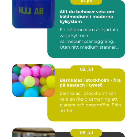
10. jul
Allt du behöver veta om
köldmedium i moderna
kylsystem
Ett köldmedium är hjärtat i
varje kyl- och
värmepumpsanläggning.
Utan rätt medium stannar
både butik...
08. jul
Barnkalas i stockholm - fira
på kaatach i tyresö
barnkalas i Stockholm kan
vara en riktig utmaning att
planera och genomföra. Från
att hit...
08. jul