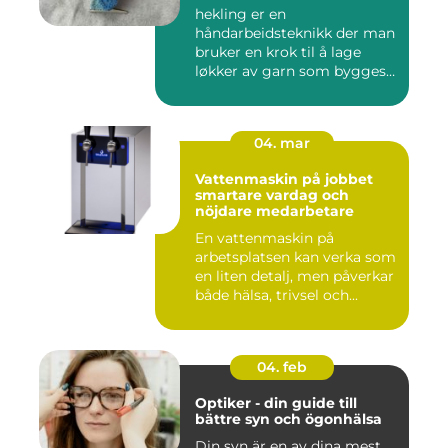
hekling er en
håndarbeidsteknikk der man
bruker en krok til å lage
løkker av garn som bygges
opp rad...
04. mar
Vattenmaskin på jobbet
smartare vardag och
nöjdare medarbetare
En vattenmaskin på
arbetsplatsen kan verka som
en liten detalj, men påverkar
både hälsa, trivsel och...
04. feb
Optiker - din guide till
bättre syn och ögonhälsa
Din syn är en av dina mest