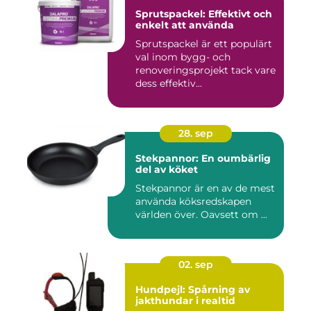
Sprutspackel: Effektivt och
enkelt att använda
Sprutspackel är ett populärt
val inom bygg- och
renoveringsprojekt tack vare
dess effektiv...
28. sep
Stekpannor: En oumbärlig
del av köket
Stekpannor är en av de mest
använda köksredskapen
världen över. Oavsett om ...
02. sep
Hundpejl: Spårning av
jakthundar i realtid