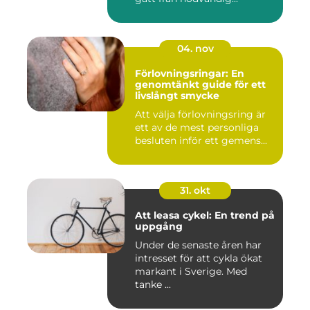
04. nov
Förlovningsringar: En
genomtänkt guide för ett
livslångt smycke
Att välja förlovningsring är
ett av de mest personliga
besluten inför ett gemens...
31. okt
Att leasa cykel: En trend på
uppgång
Under de senaste åren har
intresset för att cykla ökat
markant i Sverige. Med
tanke ...