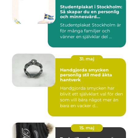
Studentplakat i Stockholm:
Så skapar du en personlig
och minnesvärd
studentskylt
Studentplakat Stockholm är
för många familjer och
vänner en självklar del ...
31. maj
Handgjorda smycken
personlig stil med äkta
hantverk
Handgjorda smycken har
blivit ett självklart val för den
som vill bära något mer än
bara en vacker d...
15. maj