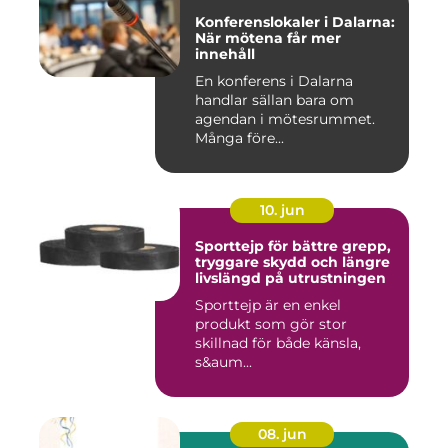
Konferenslokaler i Dalarna:
När mötena får mer
innehåll
En konferens i Dalarna
handlar sällan bara om
agendan i mötesrummet.
Många före...
10. jun
Sporttejp för bättre grepp,
tryggare skydd och längre
livslängd på utrustningen
Sporttejp är en enkel
produkt som gör stor
skillnad för både känsla,
s&aum...
08. jun