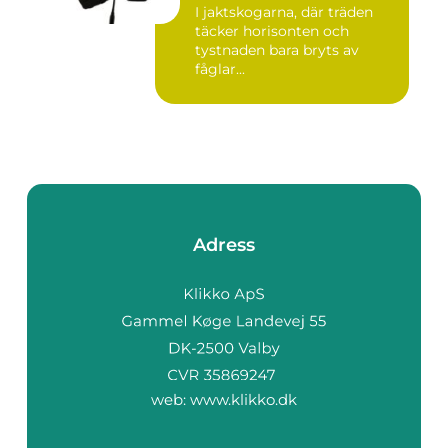
I jaktskogarna, där träden
täcker horisonten och
tystnaden bara bryts av
fåglar...
Adress
web:
www.klikko.dk