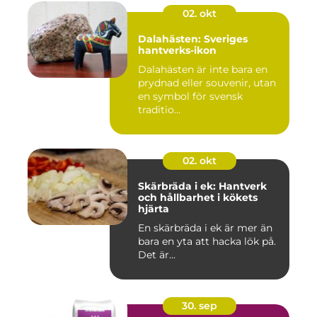
02. okt
Dalahästen: Sveriges
hantverks-ikon
Dalahästen är inte bara en
prydnad eller souvenir, utan
en symbol för svensk
traditio...
02. okt
Skärbräda i ek: Hantverk
och hållbarhet i kökets
hjärta
En skärbräda i ek är mer än
bara en yta att hacka lök på.
Det är...
30. sep