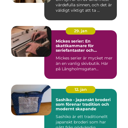
värdefulla sinnen, och det är
väldigt viktigt att ta ...
29. jan
Mickes serier: En
skattkammare för
seriefantaster och
vinylälskare
Mickes serier är mycket mer
än en vanlig skivbutik. Här
på Långholmsgatan...
12. jan
Sashiko - japanskt broderi
som förenar tradition och
modernt skapande
Sashiko är ett traditionellt
japanskt broderi som har
gått från nödvändig...