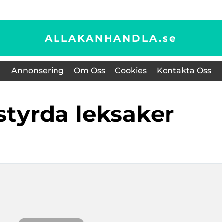
ALLAKANHANDLA.
se
Annonsering
Om Oss
Cookies
Kontakta Oss
ostyrda leksaker