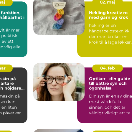
maj
02. maj
,
Hekling kreativ ro
hållbarhet i
med garn og krok
hekling er en
ylt är mer
håndarbeidsteknikk
 praktisk
der man bruker en
 av ett
krok til å lage løkker
n väg eller
av garn som bygges
 påverkar
opp rad...
mar
04. feb
skin på
Optiker - din guide
till bättre syn och
h nöjdare
ögonhälsa
are
maskin på
Din syn är en av dina
tsen kan
mest värdefulla
en liten
sinnen, och det är
n påverkar
väldigt viktigt att ta .
 trivsel