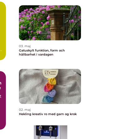
03. maj
el
Gatuskylt funktion, form och
hållbarhet i vardagen
m
e
t
02. maj
Hekling kreativ ro med garn og krok