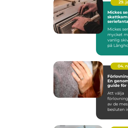
29. 
Mickes ser
skattkam
seriefant
vinylälsk
Mickes ser
mycket me
vanlig ski
på Långho
04. 
Förlovnin
En genom
guide för 
livslångt
Att välja
förlovning
av de mes
besluten i
gemens...