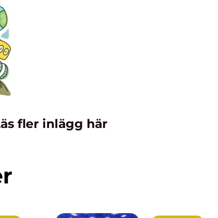
äs fler inlägg här
er