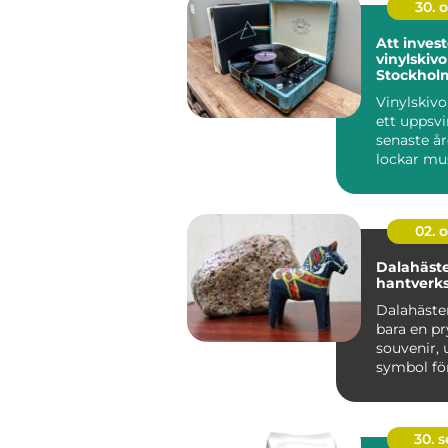
30. 
Att invest
vinylskivor
Stockhol
Vinylskivo
ett uppsv
senaste å
lockar mus
a...
02. 
Dalahäste
hantverks
Dalahästen
bara en pr
souvenir, 
symbol fö
traditio...
30. 