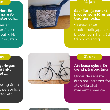
jan
12. jan
ier: En
Sashiko - japanskt
mare för
broderi som förena
aster och
tradition och
are
modernt skapande
ier är
Sashiko är ett
r än en
traditionellt japanskt
vbutik. Här
broderi som har gåt
lmsgatan...
från nödvändig...
nov
31. okt
gsringar:
Att leasa cykel: En
tänkt
trend på uppgång
ett
Under de senaste
 smycke
åren har intresset fö
sring är ett
att cykla ökat
t personliga
markant i Sverige.
nför ett
Med tanke ...