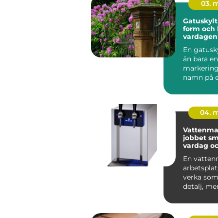
03. 
Gatuskylt funktion
form och 
vardagen
En gatusk
än bara en
markering
namn på e
gata. Den
hur...
04. 
Vattenma
jobbet smartare
vardag oc
medarbet
En vatten
arbetspla
verka som 
detalj, me
både hälsa,
och...