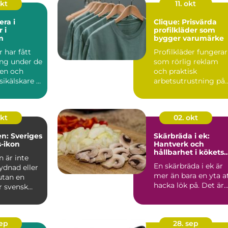
okt
11. okt
era i
Clique: Prisvärda
 i
profilkläder som
m
bygger varumärke
r har fått
Profilkläder fungerar
ing under de
som rörlig reklam
ren och
och praktisk
ikälskare i
arbetsutrustning på
samma g&ari...
okt
02. okt
n: Sveriges
Skärbräda i ek:
-ikon
Hantverk och
hållbarhet i kökets
 är inte
hjärta
En skärbräda i ek är
ydnad eller
mer än bara en yta a
utan en
hacka lök på. Det är..
r svensk
sep
28. sep