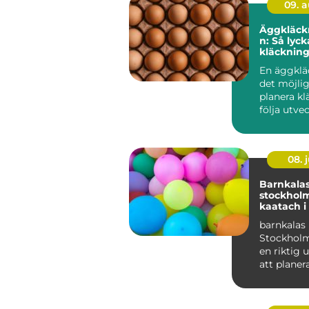
09. 
Äggkläck
n: Så lyc
kläckning
steg
En äggklä
det möjlig
planera kl
följa utveck
08. j
Barnkalas
stockholm
kaatach i
barnkalas 
Stockholm
en riktig
att planer
genomföra
hit...