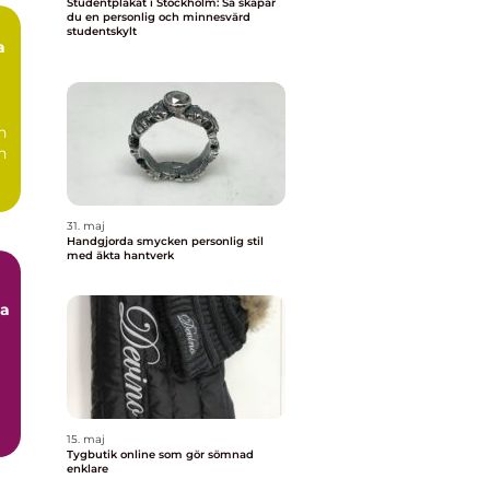
Studentplakat i Stockholm: Så skapar
du en personlig och minnesvärd
studentskylt
a
h
n
de
31. maj
Handgjorda smycken personlig stil
med äkta hantverk
na
15. maj
Tygbutik online som gör sömnad
enklare