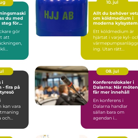
aug
10. jul
ningsmaski
Allt du behöver vet
kas du med
om köldmedium i
 steg för
moderna kylsystem
ckare gör
Ett köldmedium är
t att
hjärtat i varje kyl- oc
äckningen,
värmepumpsanlägg
li...
ing. Utan rätt
medium stannar bå
butik...
ul
08. jul
 i
Konferenslokaler i
 - fira på
Dalarna: När möte
 tyresö
får mer innehåll
i
En konferens i
 kan vara
Dalarna handlar
 utmaning
sällan bara om
a och
agendan i
. Från att
mötesrummet.
Många före...