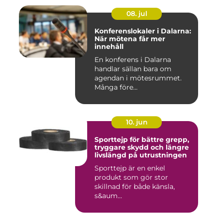
08. jul
Konferenslokaler i Dalarna:
När mötena får mer
innehåll
En konferens i Dalarna
handlar sällan bara om
agendan i mötesrummet.
Många före...
10. jun
Sporttejp för bättre grepp,
tryggare skydd och längre
livslängd på utrustningen
Sporttejp är en enkel
produkt som gör stor
skillnad för både känsla,
s&aum...