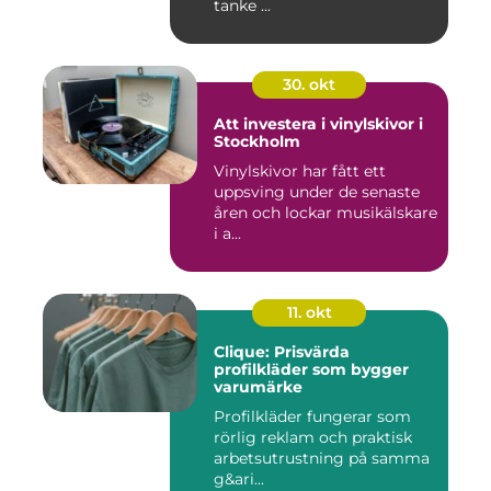
tanke ...
30. okt
Att investera i vinylskivor i
Stockholm
Vinylskivor har fått ett
uppsving under de senaste
åren och lockar musikälskare
i a...
11. okt
Clique: Prisvärda
profilkläder som bygger
varumärke
Profilkläder fungerar som
rörlig reklam och praktisk
arbetsutrustning på samma
g&ari...