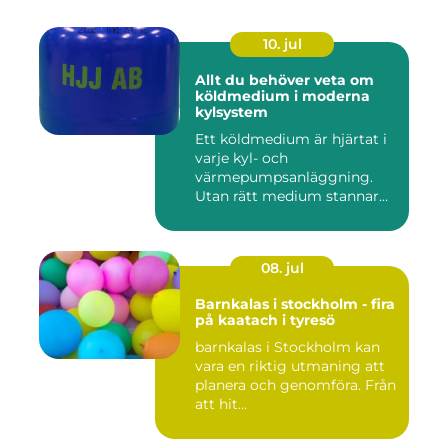
10. jul
Allt du behöver veta om
köldmedium i moderna
kylsystem
Ett köldmedium är hjärtat i
varje kyl- och
värmepumpsanläggning.
Utan rätt medium stannar
både butik...
08. jul
Barnkalas i stockholm - fira
på kaatach i tyresö
barnkalas i Stockholm kan
vara en riktig utmaning att
planera och genomföra. Från
att hit...