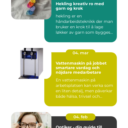
Hekling kreativ ro med
garn og krok
hekling er en
håndarbeidsteknikk der man
bruker en krok til å lage
løkker av garn som bygges
opp rad...
04. mar
Vattenmaskin på jobbet
smartare vardag och
nöjdare medarbetare
En vattenmaskin på
arbetsplatsen kan verka som
en liten detalj, men påverkar
både hälsa, trivsel och...
04. feb
Optiker - din guide till