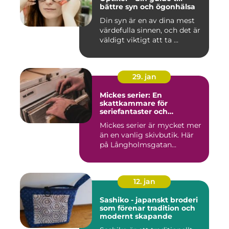
bättre syn och ögonhälsa
Din syn är en av dina mest
värdefulla sinnen, och det är
väldigt viktigt att ta ...
29. jan
Mickes serier: En
skattkammare för
seriefantaster och
vinylälskare
Mickes serier är mycket mer
än en vanlig skivbutik. Här
på Långholmsgatan...
12. jan
Sashiko - japanskt broderi
som förenar tradition och
modernt skapande