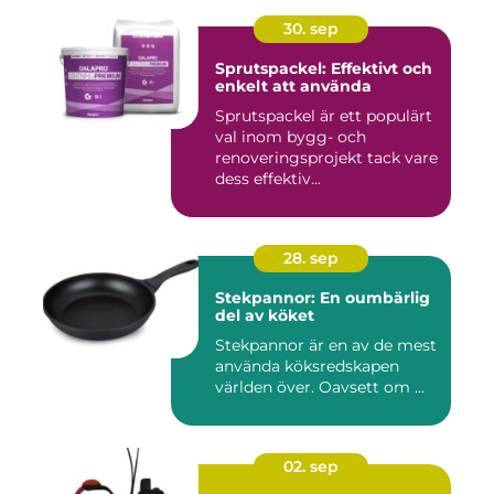
30. sep
Sprutspackel: Effektivt och
enkelt att använda
Sprutspackel är ett populärt
val inom bygg- och
renoveringsprojekt tack vare
dess effektiv...
28. sep
Stekpannor: En oumbärlig
del av köket
Stekpannor är en av de mest
använda köksredskapen
världen över. Oavsett om ...
02. sep