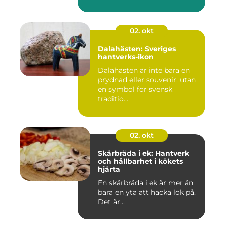
02. okt
Dalahästen: Sveriges
hantverks-ikon
Dalahästen är inte bara en
prydnad eller souvenir, utan
en symbol för svensk
traditio...
02. okt
Skärbräda i ek: Hantverk
och hållbarhet i kökets
hjärta
En skärbräda i ek är mer än
bara en yta att hacka lök på.
Det är...