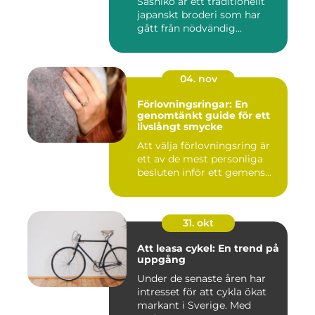
Sashiko är ett traditionellt
japanskt broderi som har
gått från nödvändig...
04. nov
Förlovningsringar: En
genomtänkt guide för ett
livslångt smycke
Att välja förlovningsring är
ett av de mest personliga
besluten inför ett gemens...
31. okt
Att leasa cykel: En trend på
uppgång
Under de senaste åren har
intresset för att cykla ökat
markant i Sverige. Med