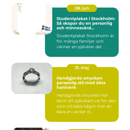
08. jun
Studentplakat i Stockholm:
Så skapar du en personlig
och minnesvärd
studentskylt
Studentplakat Stockholm är
för många familjer och
vänner en självklar del ...
31. maj
Handgjorda smycken
personlig stil med äkta
hantverk
Handgjorda smycken har
blivit ett självklart val för den
som vill bära något mer än
bara en vacker d...