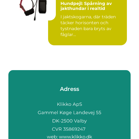
Hundpejl: Spårning av
jakthundar i realtid
I jaktskogarna, där träden
täcker horisonten och
tystnaden bara bryts av
fåglar...
Adress
web:
www.klikko.dk