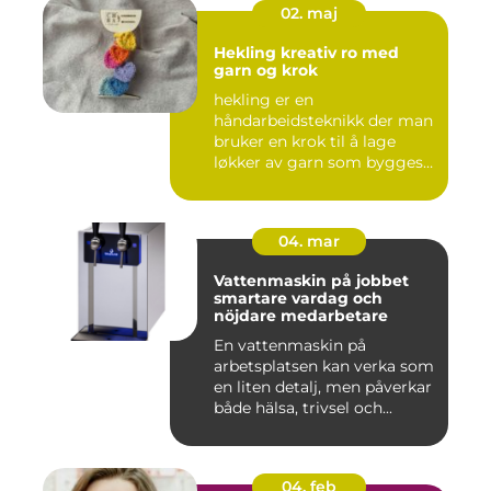
02. maj
Hekling kreativ ro med
garn og krok
hekling er en
håndarbeidsteknikk der man
bruker en krok til å lage
løkker av garn som bygges
opp rad...
04. mar
Vattenmaskin på jobbet
smartare vardag och
nöjdare medarbetare
En vattenmaskin på
arbetsplatsen kan verka som
en liten detalj, men påverkar
både hälsa, trivsel och...
04. feb