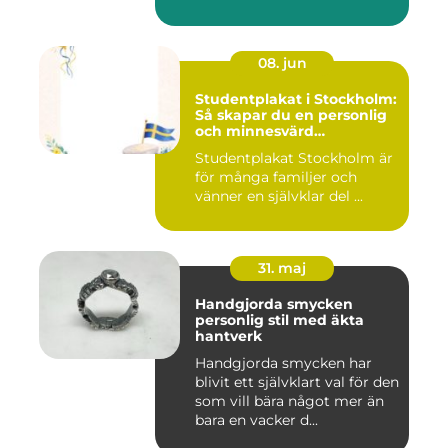
08. jun
Studentplakat i Stockholm:
Så skapar du en personlig
och minnesvärd
studentskylt
Studentplakat Stockholm är
för många familjer och
vänner en självklar del ...
31. maj
Handgjorda smycken
personlig stil med äkta
hantverk
Handgjorda smycken har
blivit ett självklart val för den
som vill bära något mer än
bara en vacker d...