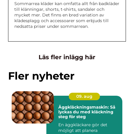
Sommarrea kläder kan omfatta allt från badkläder
till klänningar, shorts, t-shirts, sandaler och
mycket mer. Det finns en bred variation av
klädesplagg och accessoarer som erbjuds till
nedsatta priser under sommarrean.
Läs fler inlägg här
Fler nyheter
09. aug
Äggkläckningsmaskin: Så
lyckas du med kläckning
steg för steg
En äggkläckare gör det
möjligt att planera