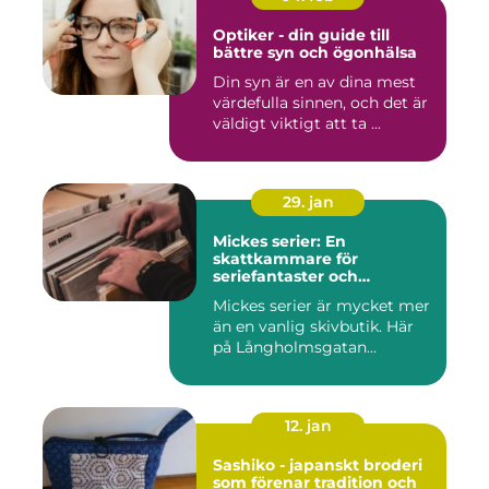
Optiker - din guide till
bättre syn och ögonhälsa
Din syn är en av dina mest
värdefulla sinnen, och det är
väldigt viktigt att ta ...
29. jan
Mickes serier: En
skattkammare för
seriefantaster och
vinylälskare
Mickes serier är mycket mer
än en vanlig skivbutik. Här
på Långholmsgatan...
12. jan
Sashiko - japanskt broderi
som förenar tradition och