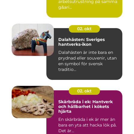
arbetsutrustning på samma
g&ari...
02. okt
Dalahästen: Sveriges
hantverks-ikon
Dalahästen är inte bara en
prydnad eller souvenir, utan
en symbol för svensk
traditio...
02. okt
Skärbräda i ek: Hantverk
och hållbarhet i kökets
hjärta
En skärbräda i ek är mer än
bara en yta att hacka lök på.
Det är...