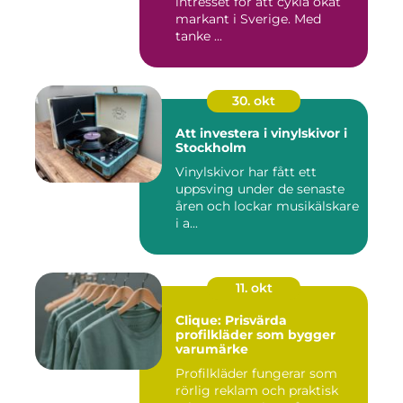
intresset för att cykla ökat
markant i Sverige. Med
tanke ...
30. okt
Att investera i vinylskivor i
Stockholm
Vinylskivor har fått ett
uppsving under de senaste
åren och lockar musikälskare
i a...
11. okt
Clique: Prisvärda
profilkläder som bygger
varumärke
Profilkläder fungerar som
rörlig reklam och praktisk