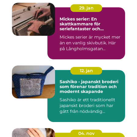
29. jan
Mickes serier: En
skattkammare för
seriefantaster och
vinylälskare
Mickes serier är mycket mer
än en vanlig skivbutik. Här
på Långholmsgatan...
12. jan
Sashiko - japanskt broderi
som förenar tradition och
modernt skapande
Sashiko är ett traditionellt
japanskt broderi som har
gått från nödvändig...
04. nov