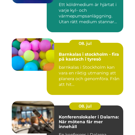
Ett köldmedium är hjärtat i
varje kyl- och
värmepumpsanläggning.
Utan rätt medium stannar
både butik...
08. jul
Barnkalas i stockholm - fira
på kaatach i tyresö
barnkalas i Stockholm kan
vara en riktig utmaning att
planera och genomföra. Från
att hit...
08. jul
Konferenslokaler i Dalarna:
När mötena får mer
innehåll
En konferens i Dalarna