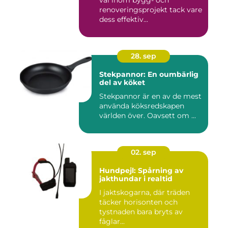
renoveringsprojekt tack vare
dess effektiv...
28. sep
Stekpannor: En oumbärlig
del av köket
Stekpannor är en av de mest
använda köksredskapen
världen över. Oavsett om ...
02. sep
Hundpejl: Spårning av
jakthundar i realtid
I jaktskogarna, där träden
täcker horisonten och
tystnaden bara bryts av
fåglar...