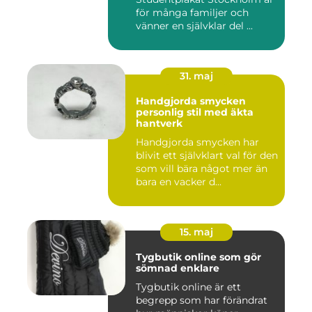
för många familjer och
vänner en självklar del ...
31. maj
Handgjorda smycken
personlig stil med äkta
hantverk
Handgjorda smycken har
blivit ett självklart val för den
som vill bära något mer än
bara en vacker d...
15. maj
Tygbutik online som gör
sömnad enklare
Tygbutik online är ett
begrepp som har förändrat