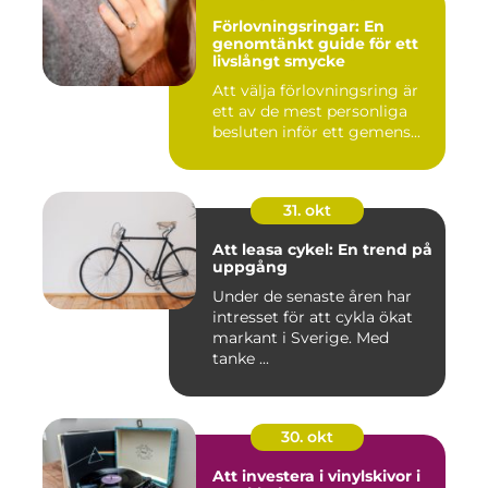
Förlovningsringar: En
genomtänkt guide för ett
livslångt smycke
Att välja förlovningsring är
ett av de mest personliga
besluten inför ett gemens...
31. okt
Att leasa cykel: En trend på
uppgång
Under de senaste åren har
intresset för att cykla ökat
markant i Sverige. Med
tanke ...
30. okt
Att investera i vinylskivor i