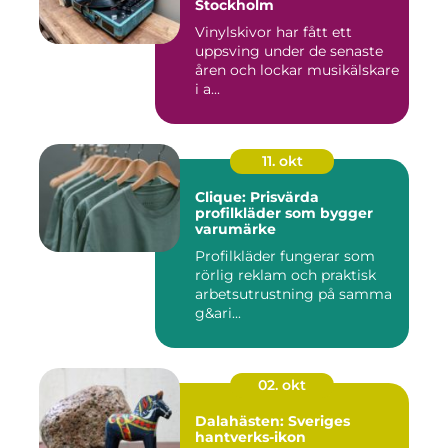
Stockholm
Vinylskivor har fått ett
uppsving under de senaste
åren och lockar musikälskare
i a...
11. okt
Clique: Prisvärda
profilkläder som bygger
varumärke
Profilkläder fungerar som
rörlig reklam och praktisk
arbetsutrustning på samma
g&ari...
02. okt
Dalahästen: Sveriges
hantverks-ikon