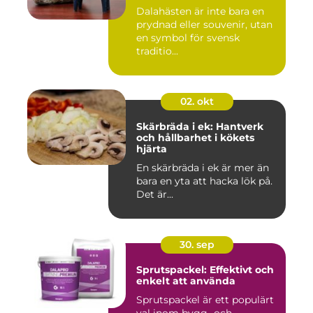
Dalahästen är inte bara en
prydnad eller souvenir, utan
en symbol för svensk
traditio...
02. okt
Skärbräda i ek: Hantverk
och hållbarhet i kökets
hjärta
En skärbräda i ek är mer än
bara en yta att hacka lök på.
Det är...
30. sep
Sprutspackel: Effektivt och
enkelt att använda
Sprutspackel är ett populärt
val inom bygg- och