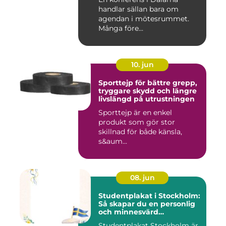
handlar sällan bara om
agendan i mötesrummet.
Många före...
10. jun
Sporttejp för bättre grepp,
tryggare skydd och längre
livslängd på utrustningen
Sporttejp är en enkel
produkt som gör stor
skillnad för både känsla,
s&aum...
08. jun
Studentplakat i Stockholm:
Så skapar du en personlig
och minnesvärd
studentskylt
Studentplakat Stockholm är