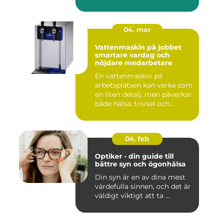
opp rad...
04. mar
Vattenmaskin på jobbet
smartare vardag och
nöjdare medarbetare
En vattenmaskin på
arbetsplatsen kan verka som
en liten detalj, men påverkar
både hälsa, trivsel och...
04. feb
Optiker - din guide till
bättre syn och ögonhälsa
Din syn är en av dina mest
värdefulla sinnen, och det är
väldigt viktigt att ta ...