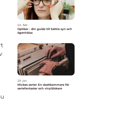
04. feb
Optiker - din guide till bättre syn och
ögonhälsa
rt
v
29. jan
Mickes serier: En skattkammare för
seriefantaster och vinylälskare
du
m