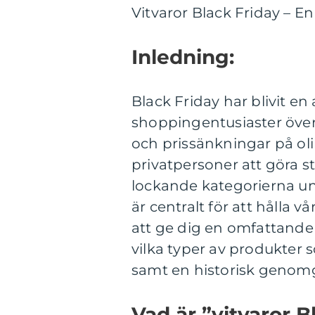
Vitvaror Black Friday – En
Inledning:
Black Friday har blivit e
shoppingentusiaster över
och prissänkningar på oli
privatpersoner att göra st
lockande kategorierna un
är centralt för att hålla 
att ge dig en omfattande ö
vilka typer av produkter 
samt en historisk genom
Vad är ”vitvaror B