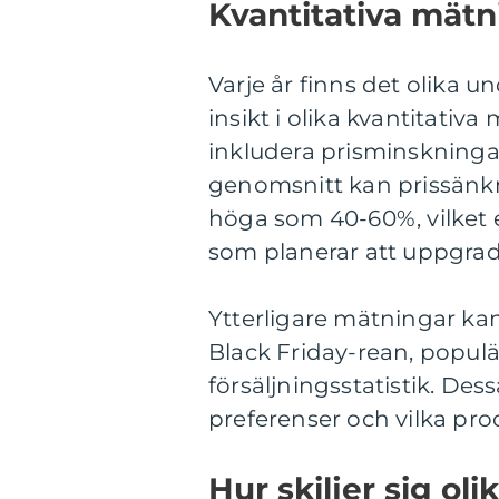
Kvantitativa mätn
Varje år finns det olika 
insikt i olika kvantitati
inkludera prisminskningar,
genomsnitt kan prissänkni
höga som 40-60%, vilket 
som planerar att uppgrad
Ytterligare mätningar kan
Black Friday-rean, popul
försäljningsstatistik. Dess
preferenser och vilka pro
Hur skiljer sig oli