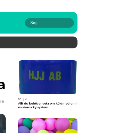
a
10. jul
nel
Allt du behöver veta om köldmedium i
moderna kylsystem