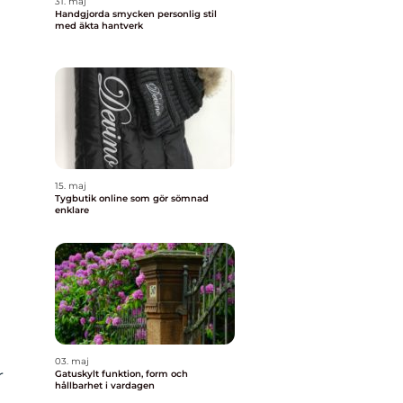
31. maj
Handgjorda smycken personlig stil
med äkta hantverk
15. maj
Tygbutik online som gör sömnad
enklare
03. maj
r
Gatuskylt funktion, form och
hållbarhet i vardagen