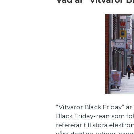
”Vitvaror Black Friday” ä
Black Friday-rean som fok
refererar till stora elekt
våra dagliga rutiner, exem