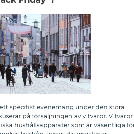
r ett specifikt evenemang under den stora
userar på försäljningen av vitvaror. Vitvaror
roniska hushållsapparater som är väsentliga fö
pelvis kylskåp, frysar, diskmaskiner,